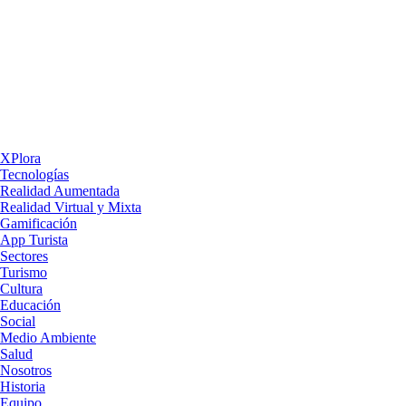
XPlora
Tecnologías
Realidad Aumentada
Realidad Virtual y Mixta
Gamificación
App Turista
Sectores
Turismo
Cultura
Educación
Social
Medio Ambiente
Salud
Nosotros
Historia
Equipo