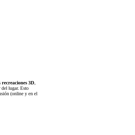
s
recreaciones 3D
,
 del lugar. Esto
usión (online y en el