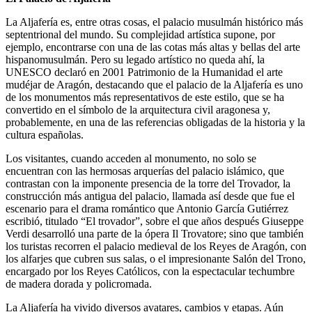
La Aljafería es, entre otras cosas, el palacio musulmán histórico más
septentrional del mundo. Su complejidad artística supone, por
ejemplo, encontrarse con una de las cotas más altas y bellas del arte
hispanomusulmán. Pero su legado artístico no queda ahí, la
UNESCO declaró en 2001 Patrimonio de la Humanidad el arte
mudéjar de Aragón, destacando que el palacio de la Aljafería es uno
de los monumentos más representativos de este estilo, que se ha
convertido en el símbolo de la arquitectura civil aragonesa y,
probablemente, en una de las referencias obligadas de la historia y la
cultura españolas.
Los visitantes, cuando acceden al monumento, no solo se
encuentran con las hermosas arquerías del palacio islámico, que
contrastan con la imponente presencia de la torre del Trovador, la
construcción más antigua del palacio, llamada así desde que fue el
escenario para el drama romántico que Antonio García Gutiérrez
escribió, titulado “El trovador”, sobre el que años después Giuseppe
Verdi desarrolló una parte de la ópera Il Trovatore; sino que también
los turistas recorren el palacio medieval de los Reyes de Aragón, con
los alfarjes que cubren sus salas, o el impresionante Salón del Trono,
encargado por los Reyes Católicos, con la espectacular techumbre
de madera dorada y policromada.
La Aljafería ha vivido diversos avatares, cambios y etapas. Aún