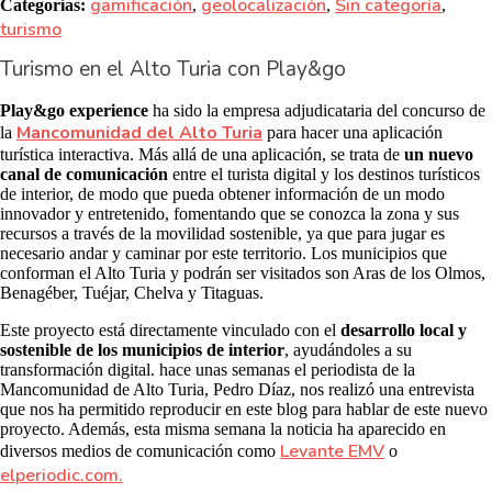
gamificación
geolocalización
Sin categoría
Categorías:
,
,
,
turismo
Turismo en el Alto Turia con Play&go
Play&go experience
ha sido la empresa adjudicataria del concurso de
Mancomunidad del Alto Turia
la
para hacer una aplicación
turística interactiva. Más allá de una aplicación, se trata de
un nuevo
canal de comunicación
entre el turista digital y los destinos turísticos
de interior, de modo que pueda obtener información de un modo
innovador y entretenido, fomentando que se conozca la zona y sus
recursos a través de la movilidad sostenible, ya que para jugar es
necesario andar y caminar por este territorio. Los municipios que
conforman el Alto Turia y podrán ser visitados son Aras de los Olmos,
Benagéber, Tuéjar, Chelva y Titaguas.
Este proyecto está directamente vinculado con el
desarrollo local y
sostenible de los municipios de interior
, ayudándoles a su
transformación digital. hace unas semanas el periodista de la
Mancomunidad de Alto Turia, Pedro Díaz, nos realizó una entrevista
que nos ha permitido reproducir en este blog para hablar de este nuevo
proyecto. Además, esta misma semana la noticia ha aparecido en
Levante EMV
diversos medios de comunicación como
o
elperiodic.com.