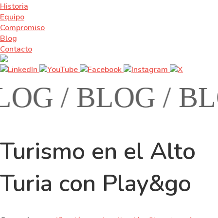
Historia
Equipo
Compromiso
Blog
Contacto
OG /
BLOG /
BLO
Turismo en el Alto
Turia con Play&go