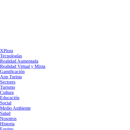
XPlora
Tecnologías
Realidad Aumentada
Realidad Virtual y Mixta
Gamificación
App Turista
Sectores
Turismo
Cultura
Educación
Social
Medio Ambiente
Salud
Nosotros
Historia
Equipo