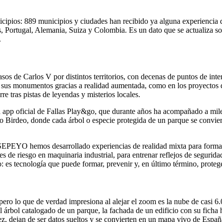
ipios: 889 municipios y ciudades han recibido ya alguna experiencia d
as, Portugal, Alemania, Suiza y Colombia. Es un dato que se actualiza 
.
asos de Carlos V por distintos territorios, con decenas de puntos de int
a sus monumentos gracias a realidad aumentada, como en los proyectos 
re tras pistas de leyendas y misterios locales.
a app oficial de Fallas Play&go, que durante años ha acompañado a mile
o Birdeo, donde cada árbol o especie protegida de un parque se convier
SEPEYO hemos desarrollado experiencias de realidad mixta para formar 
es de riesgo en maquinaria industrial, para entrenar reflejos de segurid
: es tecnología que puede formar, prevenir y, en último término, protege
pero lo que de verdad impresiona al alejar el zoom es la nube de casi 
l árbol catalogado de un parque, la fachada de un edificio con su ficha h
z, dejan de ser datos sueltos y se convierten en un mapa vivo de España