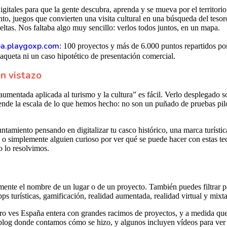
tales para que la gente descubra, aprenda y se mueva por el territorio
o, juegos que convierten una visita cultural en una búsqueda del tesor
tas. Nos faltaba algo muy sencillo: verlos todos juntos, en un mapa.
a.playgoxp.com
: 100 proyectos y más de 6.000 puntos repartidos po
aqueta ni un caso hipotético de presentación comercial.
n vistazo
umentada aplicada al turismo y la cultura” es fácil. Verlo desplegado s
tiende la escala de lo que hemos hecho: no son un puñado de pruebas pilo
untamiento pensando en digitalizar tu casco histórico, una marca turíst
 o simplemente alguien curioso por ver qué se puede hacer con estas te
o lo resolvimos.
amente el nombre de un lugar o de un proyecto. También puedes filtrar 
turísticas, gamificación, realidad aumentada, realidad virtual y mixta,
 ves España entera con grandes racimos de proyectos, y a medida que te
blog donde contamos cómo se hizo, y algunos incluyen vídeos para ver la