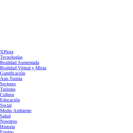
XPlora
Tecnologías
Realidad Aumentada
Realidad Virtual y Mixta
Gamificación
App Turista
Sectores
Turismo
Cultura
Educación
Social
Medio Ambiente
Salud
Nosotros
Historia
Equipo