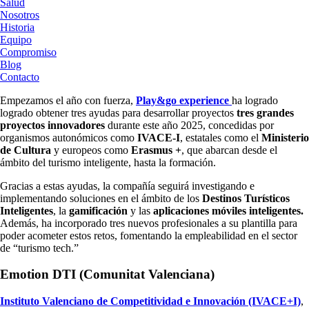
Salud
Nosotros
Historia
Equipo
Compromiso
Blog
Contacto
Empezamos el año con fuerza,
Play&go experience
ha logrado
logrado obtener tres ayudas para desarrollar proyectos
tres grandes
proyectos innovadores
durante este año 2025, concedidas por
organismos autonómicos como
IVACE-I
, estatales como el
Ministerio
de Cultura
y europeos como
Erasmus +
, que abarcan desde el
ámbito del turismo inteligente, hasta la formación.
Gracias a estas ayudas, la compañía seguirá investigando e
implementando soluciones en el ámbito de los
Destinos Turísticos
Inteligentes
, la
gamificación
y las
aplicaciones móviles inteligentes.
Además, ha incorporado tres nuevos profesionales a su plantilla para
poder acometer estos retos, fomentando la empleabilidad en el sector
de “turismo tech.”
Emotion DTI (Comunitat Valenciana)
Instituto Valenciano de Competitividad e Innovación (IVACE+I)
,