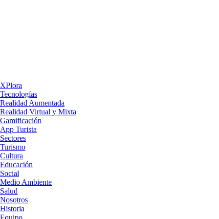
XPlora
Tecnologías
Realidad Aumentada
Realidad Virtual y Mixta
Gamificación
App Turista
Sectores
Turismo
Cultura
Educación
Social
Medio Ambiente
Salud
Nosotros
Historia
Equipo