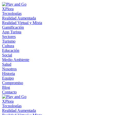
XPlora
Tecnologías
Realidad Aumentada
Realidad Virtual y Mixta
Gamificación
App Turista
Sectores
Turismo
Cultura
Educación
Social
Medio Ambiente
Salud
Nosotros
Historia
Equipo
Compromiso
Blog
Contacto
XPlora
Tecnologías
Realidad Aumentada