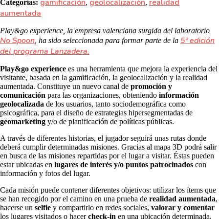
gamificación
geolocalización
realidad
Categorías:
,
,
aumentada
Play&go experience, la empresa valenciana surgida del laboratorio
No Spoon
5ª edición
, ha sido seleccionada para formar parte de la
del programa Lanzadera.
Play&go experience
es una herramienta que mejora la experiencia del
visitante, basada en la gamificación, la geolocalización y la realidad
aumentada. Constituye un nuevo canal de
promoción y
comunicación
para las organizaciones, obteniendo
información
geolocalizada
de los usuarios, tanto sociodemográfica como
psicográfica, para el diseño de estrategias hipersegmentadas de
geomarketing
y/o de planificación de políticas públicas.
A través de diferentes historias, el jugador seguirá unas rutas donde
deberá cumplir determinadas misiones. Gracias al mapa 3D podrá salir
en busca de las misiones repartidas por el lugar a visitar. Éstas pueden
estar ubicadas en
lugares de interés y/o puntos patrocinados
con
información y fotos del lugar.
Cada misión puede contener diferentes objetivos: utilizar los ítems que
se han recogido por el camino en una prueba de
realidad aumentada
,
hacerse un
selfie
y compartirlo en redes sociales,
valorar y comentar
los lugares visitados o hacer
check-in
en una ubicación determinada.