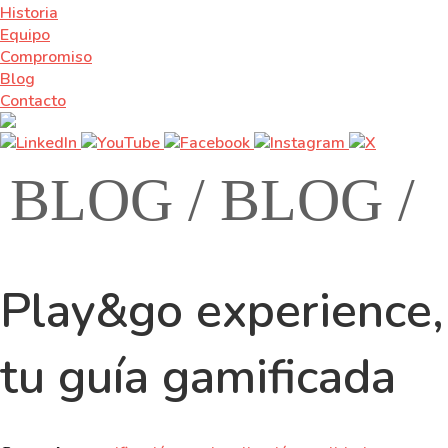
Historia
Equipo
Compromiso
Blog
Contacto
BLOG /
BLOG /
Play&go experience,
tu guía gamificada