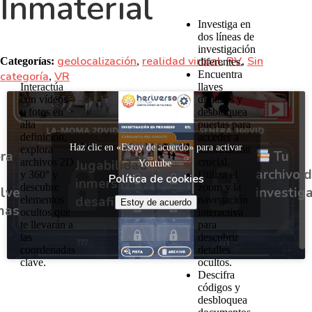
Inmaterial
Investiga en
dos líneas de
investigación
geolocalización
realidad virtual
RV
Sin
Categorías:
,
,
,
diferentes.
Encuentra
categoría
VR
,
Interactúa
llaves
con vídeos
digitales y
y fotos en
desbloquea
alta
puertas para
definición,
acceder a
Haz clic en «Estoy de acuerdo» para activar
explora
información
ra
Tu
archivos 2D
crucial.
Jugabilidad
Youtube
archivo 
y 360° y
Utiliza el
Política de cookies
inmersiva y
descubre
zoom y la
lve
investig
desafiante
elementos
navegación
Estoy de acuerdo
mas
ocultos que
interactiva
te llevarán a
para
las
descubrir
coordenadas
detalles
clave.
ocultos.
Descifra
códigos y
desbloquea