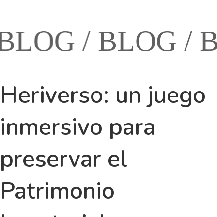
LOG /
BLOG /
BL
Heriverso: un juego
inmersivo para
preservar el
Patrimonio