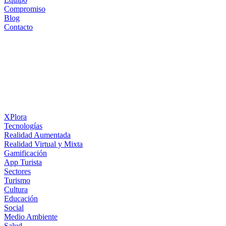
Compromiso
Blog
Contacto
XPlora
Tecnologías
Realidad Aumentada
Realidad Virtual y Mixta
Gamificación
App Turista
Sectores
Turismo
Cultura
Educación
Social
Medio Ambiente
Salud