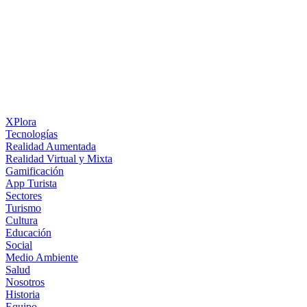
XPlora
Tecnologías
Realidad Aumentada
Realidad Virtual y Mixta
Gamificación
App Turista
Sectores
Turismo
Cultura
Educación
Social
Medio Ambiente
Salud
Nosotros
Historia
Equipo